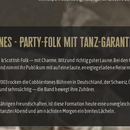
nes - Party-Folk mit Tanz-Garant
& Scottish Folk — mit Charme, Witz und richtig guter Laune. Bei den
nd nimmt ihr Publikum mit auf eine laute, energiegeladene Reise mit
2003 rocken die Cobblestones Bühnen in Deutschland, der Schweiz, 
und sehnsüchtig — die Band bewegt ihre Zuhörer.
ährigen Freundschaften, ist diese Formation heute eine unvergleichl
tanzter Abend und am nächsten Morgen ein breites Lächeln.